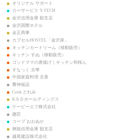
オリジナル サポート
カーサービス Y-TECH
金沢信用金庫 額支店
金沢国際ホテル
金正商事
カプセルHOSTEL「金沢家」
キッチンカードリーム（移動販売）
キッチン すぬ（移動販売）
ゴッドママの唐揚げ｜キッチン和桜ん
すなっく 京華
中国家庭料理 京香
響伸仮設
Cook どれみ
KＳＤホールディングス
ケービーエフ株式会社
建匠
コープ おおぬか
興能信用金庫 額支店
越尾建設株式会社