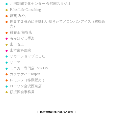
北國新聞文化センター 金沢南スタジオ
Palos Life Consulting
割烹 みや川
世界で２番めに美味しい焼きたてメロンパンアイス（移動販
売）
麺餃王 額谷店
もみほぐし手楽
山下管工
山本歯科医院
リカーショップにした
リーマ
ミニカー専門店 Ride ON
カラオケバーRupan
レモンヌ（移動販売 ）
ローソン金沢西泉店
額振興会事務局
｜
特定商取引法に基づく表記
｜