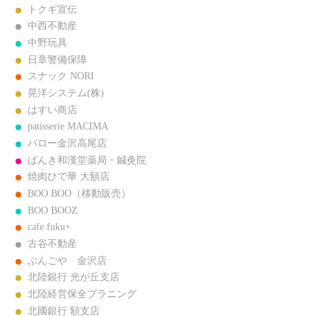
トクギ宣伝
中西不動産
中野玩具
日章警備保障
スナック NORI
晃洋システム(株)
はすい商店
patisserie MACIMA
バロー金沢高尾店
ばんき和漢堂薬局・鍼灸院
焼肉ひで華 大額店
BOO BOO（移動販売）
BOO BOOZ
cafe fuku+
古谷不動産
ぶんごや 金沢店
北陸銀行 光が丘支店
北陸経営保全プラニング
北國銀行 額支店