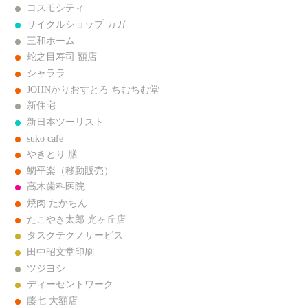
コスモシティ
サイクルショップ カガ
三和ホーム
蛇之目寿司 額店
シャララ
JOHNかりおすとろ ちむちむ堂
新住宅
新日本ツーリスト
suko cafe
やきとり 膳
鯛平楽（移動販売）
高木歯科医院
焼肉 たかちん
たこやき太郎 光ヶ丘店
タスクテクノサービス
田中昭文堂印刷
ツジヨシ
ディーセントワーク
藤七 大額店