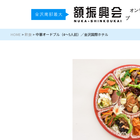
オン
プ
HOME
>
飲食
>
中華オードブル（4～5人前）／金沢国際ホテル