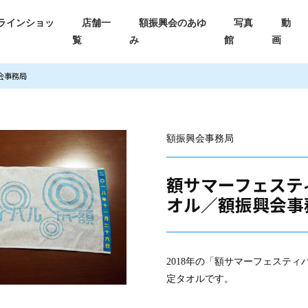
ラインショッ
店舗一
額振興会のあゆ
写真
動
覧
み
館
画
会事務局
額振興会事務局
額サマーフェステ
オル／額振興会事
2018年の「額サマーフェスティ
定タオルです。