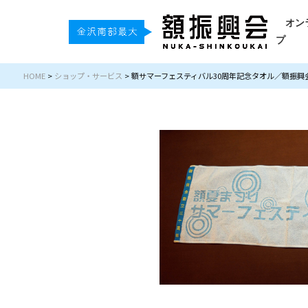
オン
プ
HOME
>
ショップ・サービス
>
額サマーフェスティバル30周年記念タオル／額振興